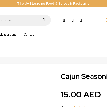
The UAE Leading Food & Spices & Packaging
About us
Contact
تو
15.00
AED
Quantity
In stock