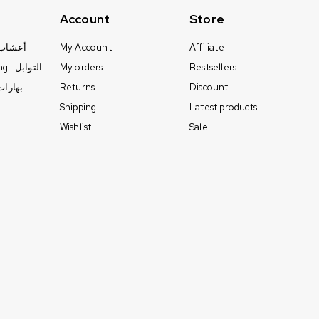
Account
Store
erbs - أعشاب
My Account
Affiliate
Seasoning- التوابل
My orders
Bestsellers
pices- بهارات
Returns
Discount
Shipping
Latest products
Wishlist
Sale