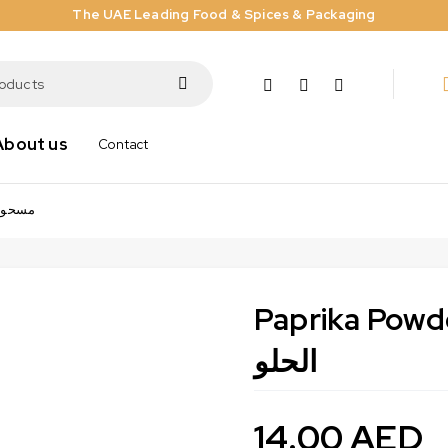
The UAE Leading Food & Spices & Packaging
About us
Contact
مسحوق فلفل 
Paprika Powder , 122G ر
الحلو
14.00
AED