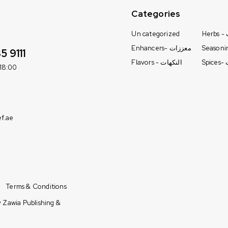
Categories
Un categorized
H
Enhancers- معززات
5 9111
S
Flavors - النكهات
-18:00
f.ae
Terms & Conditions
y
Zawia Publishing &